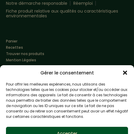
Notre démarche responsable
Réemploi
Fiche produit relative aux qualités ou caractéristiques
environnementales
Panier
Recettes
Trouver nos produits
Mention Légales
Gérer le consentement
Pour offrir les meilleures expériences, nous utilisons des
technologies telles que les cookies pour stocker et/ou accéder aux
informations des appareils. Le fait de consentir à ces technologies
nous permettra de traiter des données telles que le comportement
de navigation ou les ID uniques sur ce site. Le fait de ne pas
Made with love by
Altimax
consentir ou de retirer son consentement peut avoir un effet négatif
sur certaines caractéristiques et fonctions.
L'abus d'alcool est dangereux pour la santé, à
consommer avec modération
Accepter