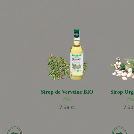
Sirop de Verveine BIO
Sirop Org
70cl
70c
7.59
€
7.5