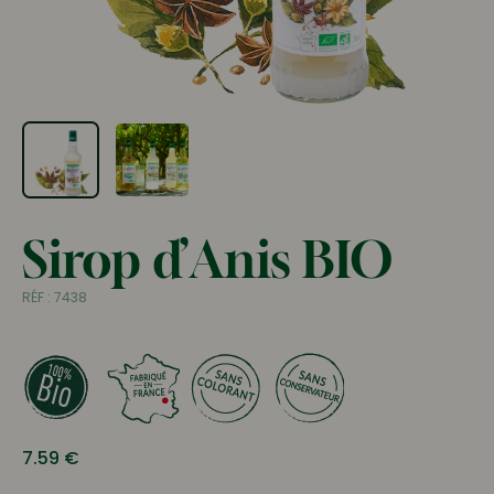
Sirop d’Anis BIO
RÉF :
7438
7.59
€