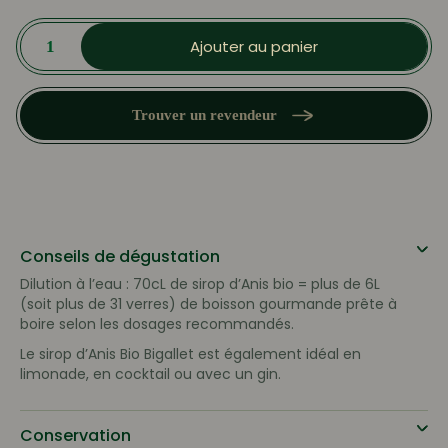
quantité
de
Ajouter au panier
Sirop
d'Anis
BIO
Trouver un revendeur
Conseils de dégustation
Dilution à l’eau : 70cL de sirop d’Anis bio = plus de 6L
(soit plus de 31 verres) de boisson gourmande prête à
boire selon les dosages recommandés.
Le sirop d’Anis Bio Bigallet est également idéal en
limonade, en cocktail ou avec un gin.
Conservation