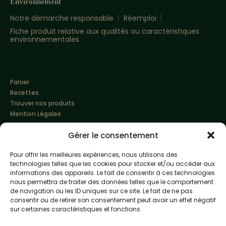
Environnement
Notre démarche responsable
Réemploi
Fiche produit relative aux qualités ou caractéristiques
environnementales
Panier
Recettes
Trouver nos produits
Mention Légales
Gérer le consentement
Pour offrir les meilleures expériences, nous utilisons des
technologies telles que les cookies pour stocker et/ou accéder aux
informations des appareils. Le fait de consentir à ces technologies
nous permettra de traiter des données telles que le comportement
de navigation ou les ID uniques sur ce site. Le fait de ne pas
Made with love by
Altimax
consentir ou de retirer son consentement peut avoir un effet négatif
sur certaines caractéristiques et fonctions.
L'abus d'alcool est dangereux pour la santé, à