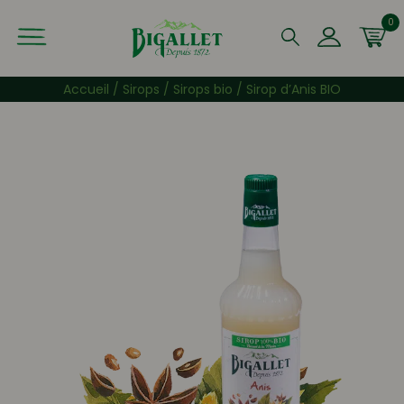
0
Que recherchez-vous ?
Accueil
/
Sirops
/
Sirops bio
/ Sirop d’Anis BIO