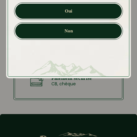
Entreprise française
Depuis plus de 150 ans !
Oui
Livraison rapide
Expédition sous 1 à 3
Non
jours
Approvisionnement
responsable
Emballage ultra-résistant
et recyclable
Paiement sécurisé
CB, chèque