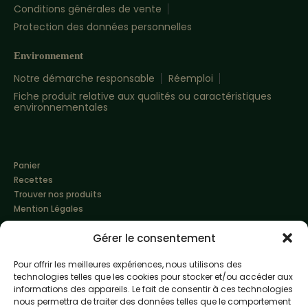
Conditions générales de vente
Protection des données personnelles
Environnement
Notre démarche responsable
Réemploi
Fiche produit relative aux qualités ou caractéristiques
environnementales
Panier
Recettes
Trouver nos produits
Mention Légales
Gérer le consentement
Pour offrir les meilleures expériences, nous utilisons des
technologies telles que les cookies pour stocker et/ou accéder aux
informations des appareils. Le fait de consentir à ces technologies
nous permettra de traiter des données telles que le comportement