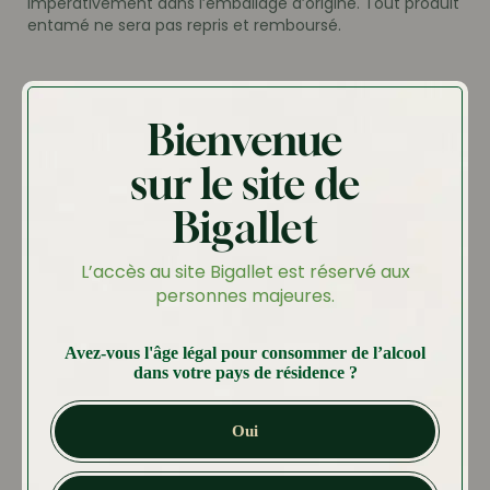
impérativement dans l’emballage d’origine. Tout produit
entamé ne sera pas repris et remboursé.
Article 6 – Paiement
Bienvenue
sur le site de
Toutes les commandes effectuées sur notre boutique
Bigallet
internet ne sont payables à la commande qu’en euros
par carte bancaire ou chèque. Les produits demeurent
la propriété de Bigallet jusqu’au complet paiement du
L’accès au site Bigallet est réservé aux
prix du produit. En cas de non paiement ou de refus
personnes majeures.
d’autorisation de paiement de la part des organismes
accrédités, Bigallet se réserve le droit de refuser
d’honorer une commande.
Avez-vous l'âge légal pour consommer de l’alcool
dans votre pays de résidence ?
Oui
Article 7 – Sécurisation