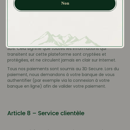
Non
Paiement 100% sécurisé : Toutes les transactions
effectuées sur Bigallet.fr sont sécurisées grâce au
système de paiement de BANQUE POPULAIRE AUVERGNE
RHONE ALPES : Cyberplus Paiement.
Aucune information bancaire ne transite sur Bigallet.fr.
Cyberplus Paiement est certifié HTTPS, PCI-DSS et PCI-
3DS. Cela signifie que toutes les informations qui
transitent sur cette plateforme sont cryptées et
protégées, et ne circulent jamais en clair sur Internet.
Tous nos paiements sont soumis au 3D Secure. Lors du
paiement, nous demandons à votre banque de vous
authentifier (par exemple via la connexion à votre
banque en ligne) afin de valider votre paiement.
Article 8 – Service clientèle