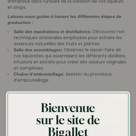
immersive dans l’univers de la création de nos liqueurs
et sirops.
Laissez-vous guider à travers les différentes étapes de
production :
Découvrez nos
Salle des macérations et distillations:
techniques artisanales employées pour extraire les
essences naturelles des fruits et plantes.
Observez le savoir-faire de
Salle des assemblages:
nos liquoristes qui assemblent les différents distillats,
infusions et extraits pour créer des saveurs originales
et complexes.
Assistez au processus
Chaîne d’embouteillage:
d’embouteillage.
dans notre
Terminez votre visite par une dégustation
boutique où vous pourrez savourer nos produits et
Bienvenue
découvrir toute la richesse de notre gamme.
sur le site de
Réservez votre visite dès maintenant !
Bigallet