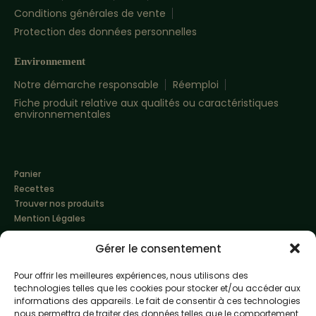
Conditions générales de vente
Protection des données personnelles
Environnement
Notre démarche responsable
Réemploi
Fiche produit relative aux qualités ou caractéristiques
environnementales
Panier
Recettes
Trouver nos produits
Mention Légales
Gérer le consentement
Pour offrir les meilleures expériences, nous utilisons des
technologies telles que les cookies pour stocker et/ou accéder aux
informations des appareils. Le fait de consentir à ces technologies
nous permettra de traiter des données telles que le comportement