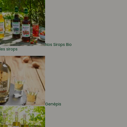
Nos Sirops Bio
les sirops
Genépis