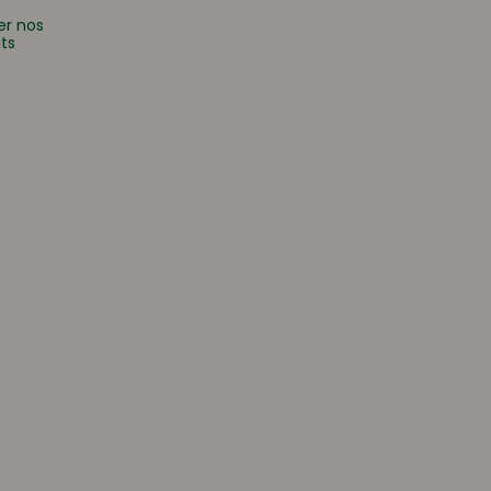
er nos
ts