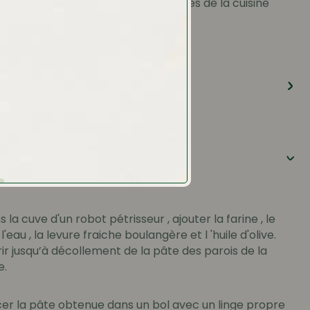
ne invitation à succomber aux délices de la cuisine
dients
ration
 la cuve d'un robot pétrisseur , ajouter la farine , le
, l'eau , la levure fraiche boulangère et l 'huile d'olive.
ir jusqu’à décollement de la pâte des parois de la
e.
cer la pâte obtenue dans un bol avec un linge propre