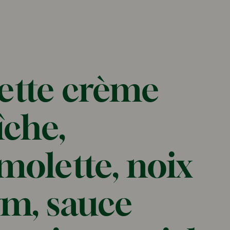
ette crème
îche,
olette, noix
ym, sauce