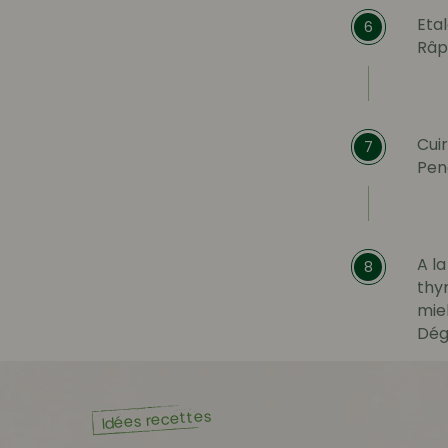
Etal
6
Râp
Cuir
7
Pen
A la
8
thy
mie
Dég
Idées recettes