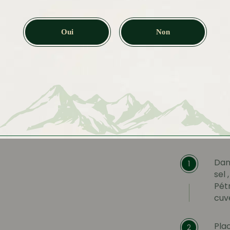
fraîcheur, u
estivale.
Oui
Non
Ingré
Prépa
Dans
1
sel 
Pétr
cuv
Pla
2