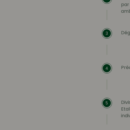
par
ambi
Dég
3
Préc
4
Divi
5
Eta
indi