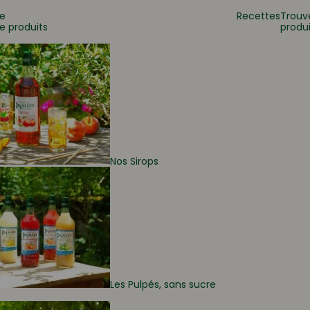
e
Recettes
Trouv
e produits
produi
 ?
Nos Sirops
Les Pulpés, sans sucre