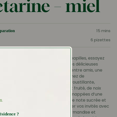
tarine – miel
15 mins
paration
6 pizettes
in méditerranéen qui éveillera vos papilles, essayez
e de mini pizzas végétariennes . Ces délicieuses
chées sont idéales pour un apéritif entre amis, une
inée ou même un buffet froid. Imaginez de
 pizettes avec une base de pâte croustillante,
ines tranches de mimolette au goût fruité, de noix
 d’une touche de thym parfumé et nappées d’une
s.
sauce nectarine-miel qui apporte une note sucrée et
ésistible. Préparez-vous à émerveiller vos invités avec
s végétariennes qui conjuguent gourmandise et
ésidence ?