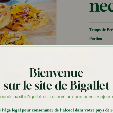
nec
Temps de Pré
Portion
Pour un fest
notre recett
petites bou
Bienvenue
entrée raff
savoureuses
sur le site de Bigallet
garnies de f
croquantes,
’accès au site Bigallet est réservé aux personnes majeure
délicieuse 
acidulée irr
ces pizette
 l'âge légal pour consommer de l’alcool dans votre pays de r