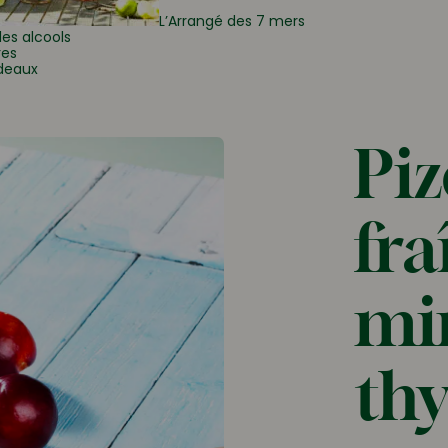
L’Arrangé des 7 mers
les alcools
res
deaux
Piz
fra
mim
th