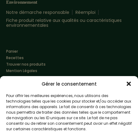
Environnement
Notre démarche responsable
Réemploi
Fiche produit relative aux qualités ou caractéristiques
environnementales
Panier
Recettes
Trouver nos produits
Mention Légales
Gérer le consentement
Pour offrir les meilleures expériences, nous utilisons des
technologies telles que les cookies pour stocker et/ou accéder aux
informations des appareils. Le fait de consentir à ces technologies
nous permettra de traiter des données telles que le comportement
de navigation ou les ID uniques sur ce site. Le fait de ne pas
Made with love by
Altimax
consentir ou de retirer son consentement peut avoir un effet négatif
sur certaines caractéristiques et fonctions.
L'abus d'alcool est dangereux pour la santé, à