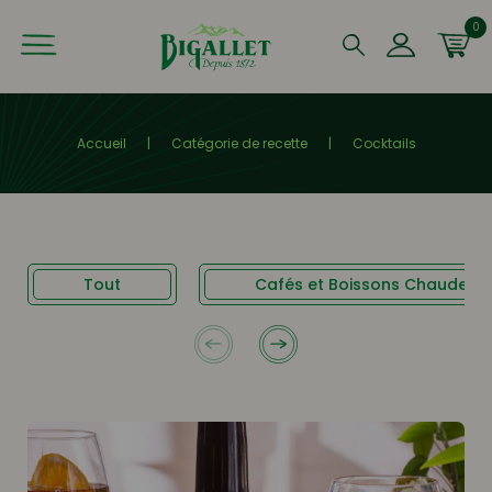
0
Que recherchez-vous ?
Accueil
|
Catégorie de recette
|
Cocktails
Tout
Cafés et Boissons Chaudes