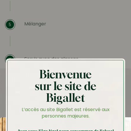
Mélanger
5
Servir avec des glaçons.
6
Bienvenue
sur le site de
Idées recettes
Bigallet
A tester aussi
L’accès au site Bigallet est réservé aux
personnes majeures.