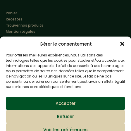
Panier
Recettes
Trouver nos produits
Mention Légales
Gérer le consentement
Pour offrir les meilleures expériences, nous utilisons des
technologies telles que les cookies pour stocker et/ou accéder aux
informations des appareils. Le fait de consentir à ces technologies
nous permettra de traiter des données telles que le comportement
de navigation ou les ID uniques sur ce site. Le fait de ne pas
Made with love by
Altimax
consentir ou de retirer son consentement peut avoir un effet négatif
sur certaines caractéristiques et fonctions.
L'abus d'alcool est dangereux pour la santé, à
consommer avec modération
Accepter
Refuser
Voir les préférences