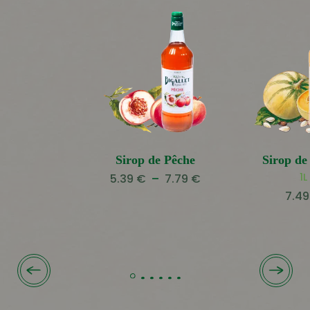
Sirop de Pêche
Sirop de
Plage
1L
5.39
€
–
7.79
€
de
7.4
prix :
5.39 €
à
7.79 €