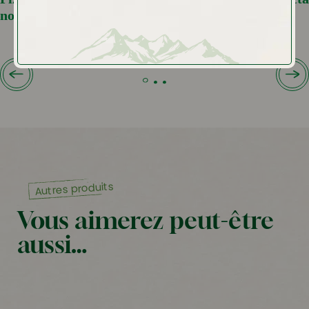
noix thym, sauce nectarine – miel
Autres produits
Vous aimerez peut-être
aussi…