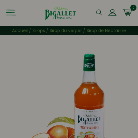
0
Que recherchez-vous ?
Accueil
/
Sirops
/
Sirop du verger
/ Sirop de Nectarine