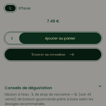
1L
Effacer
7.49
€
quantité
de
Ajouter au panier
Sirop
de
Nectarine
Trouver un revendeur
Conseils de dégustation
Dilution à l’eau : 1L de sirop de nectarine = 9L (soit 45
verres) de boisson gourmande prête à boire selon les
dosages recommandés.