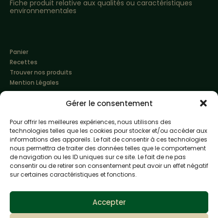
Fiche produit relative aux qualités ou caractéristiques
environnementales
Panier
Recettes
Trouver nos produits
Mention Légales
Gérer le consentement
Pour offrir les meilleures expériences, nous utilisons des
technologies telles que les cookies pour stocker et/ou accéder aux
informations des appareils. Le fait de consentir à ces technologies
nous permettra de traiter des données telles que le comportement
de navigation ou les ID uniques sur ce site. Le fait de ne pas
Made with love by
Altimax
consentir ou de retirer son consentement peut avoir un effet négatif
sur certaines caractéristiques et fonctions.
L'abus d'alcool est dangereux pour la santé, à
consommer avec modération
Accepter