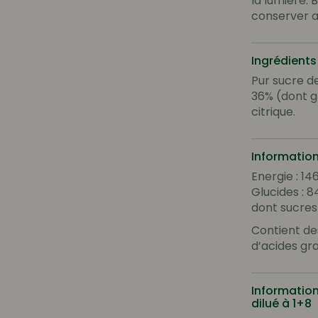
la lumière. 
conserver a
Ingrédients
Pur sucre de
36% (dont gr
citrique.
Information
Energie : 14
Glucides : 8
dont sucres 
Contient de
d’acides gra
Information
dilué à 1+8