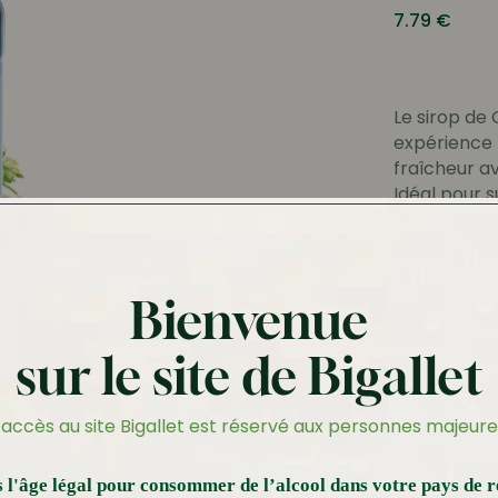
7.79
€
Le sirop de 
expérience f
fraîcheur a
Idéal pour s
touche acid
•
: E
Couleur
Bienvenue
•
: note s
Nez
•
: Go
Bouche
sur le site de Bigallet
1L
Effa
’accès au site Bigallet est réservé aux personnes majeure
7.79
€
 l'âge légal pour consommer de l’alcool dans votre pays de r