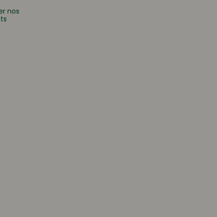
er nos
ts