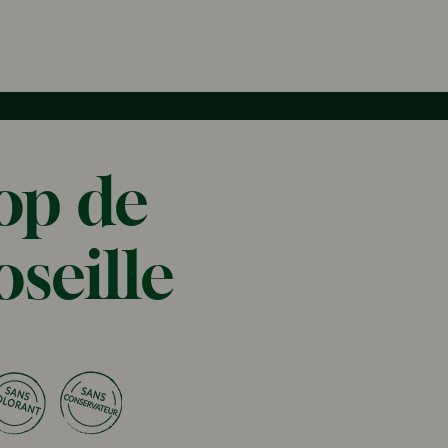
op de
seille