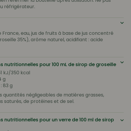
Bien refermer la bouteille après utilisation. Ne pas
u réfrigérateur.
 France, eau, jus de fruits à base de jus concentré
oseille 35%), arôme naturel, acidifiant : acide
s nutritionnelles pour 100 mL de sirop de groseille
61 kJ/350 kcal
4 g
: 83 g
s quantités négligeables de matières grasses,
s saturés, de protéines et de sel.
s nutritionnelles pour un verre de 100 ml de sirop