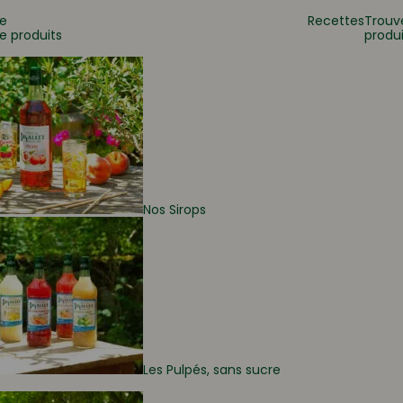
e
Recettes
Trouv
e produits
produi
 ?
Nos Sirops
Les Pulpés, sans sucre