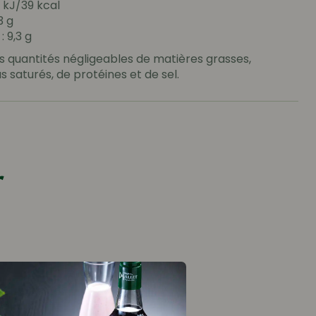
2 kJ/39 kcal
3 g
: 9,3 g
s quantités négligeables de matières grasses,
s saturés, de protéines et de sel.
r