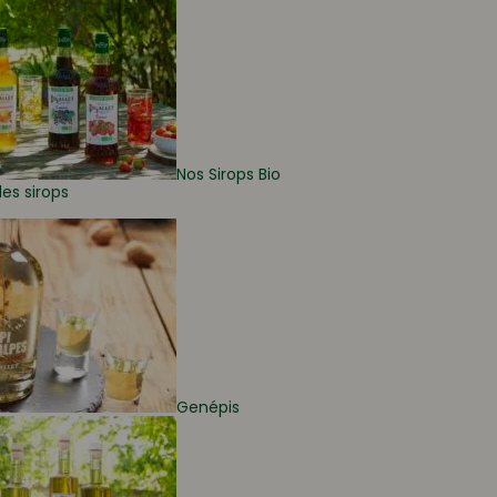
Nos Sirops Bio
les sirops
Genépis