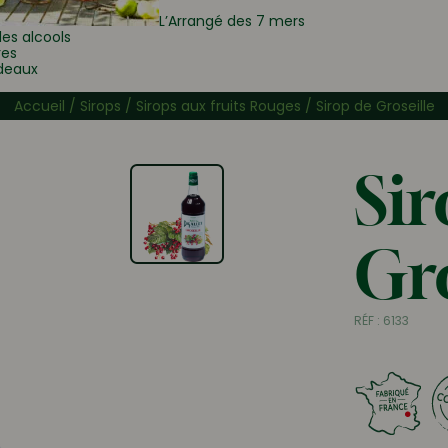
L’Arrangé des 7 mers
les alcools
res
deaux
Accueil
/
Sirops
/
Sirops aux fruits Rouges
/ Sirop de Groseille
Sir
Gro
RÉF :
6133