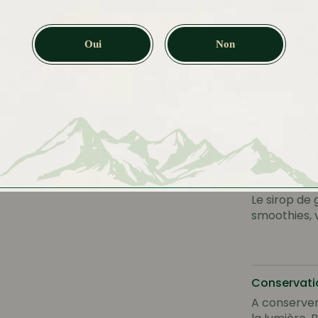
Oui
Non
Conseils d
Dilution à l’
boisson gou
recommand
Le sirop de 
smoothies, v
Conservati
A conserver 