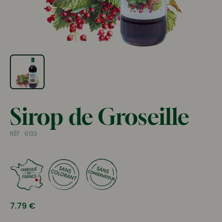
Sirop de Groseille
RÉF :
6133
7.79
€