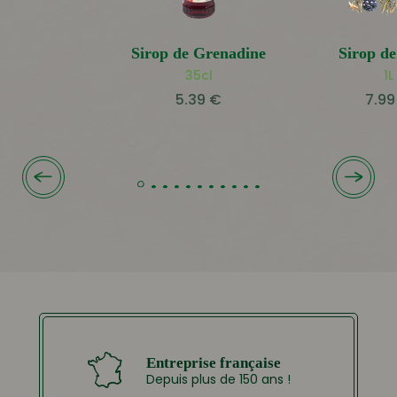
Sirop de Grenadine
Sirop d
35cl
1L
5.39
€
7.9
Entreprise française
Depuis plus de 150 ans !