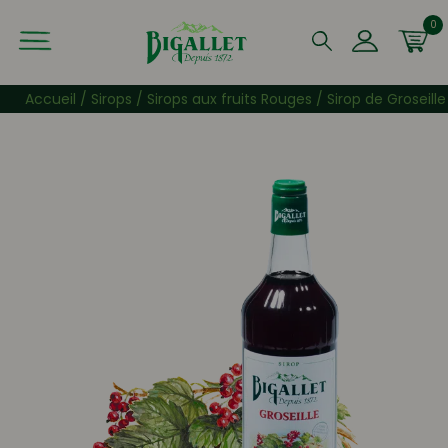
0
Que recherchez-vous ?
Accueil
/
Sirops
/
Sirops aux fruits Rouges
/ Sirop de Groseille