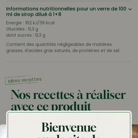
Informations nutritionnelles pour un verre de 100
ml de sirop dilué à 1+8
Energie : 162 kJ/39 kcal
Glucides : 9,3 g
dont sucres : 9,3 g
Contient des quantités négligeables de matières
grasses, d’acides gras saturés, de protéines et de sel.
Idées recettes
Nos recettes à réaliser
avec ce produit
Bienvenue