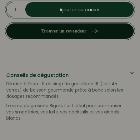
quantité
de
Ajouter au panier
Sirop
de
Groseille
Trouver un revendeur
Conseils de dégustation
Dilution à l’eau : 1L de sirop de groseille = 9L (soit 45
verres) de boisson gourmande prête à boire selon les
dosages recommandés.
Le sirop de groseille Bigallet est idéal pour aromatiser
vos smoothies, vos laits, vos cocktails et vos alcools
blancs.