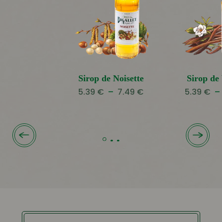
Sirop de Noisette
Sirop de 
Plage
5.39
€
–
7.49
€
5.39
€
–
de
prix :
5.39 €
à
7.49 €