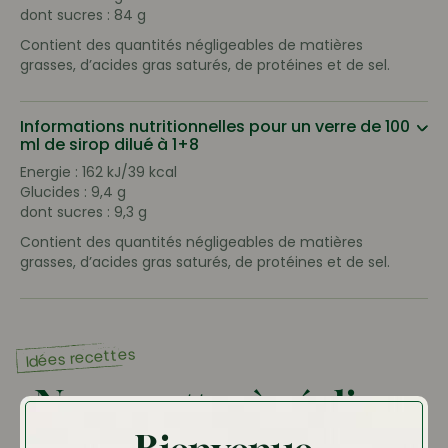
dont sucres : 84 g
Contient des quantités négligeables de matières
grasses, d’acides gras saturés, de protéines et de sel.
Informations nutritionnelles pour un verre de 100
ml de sirop dilué à 1+8
Energie : 162 kJ/39 kcal
Glucides : 9,4 g
dont sucres : 9,3 g
Contient des quantités négligeables de matières
grasses, d’acides gras saturés, de protéines et de sel.
Idées recettes
Nos recettes à réaliser
avec ce produit