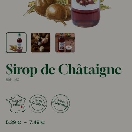
Sirop de Châtaigne
RÉF :
ND
Plage
5.39
€
–
7.49
€
de