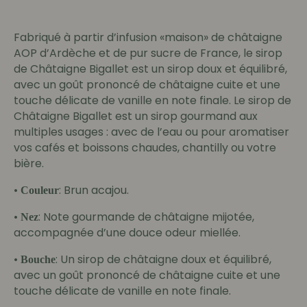
prix :
5.39 €
Fabriqué à partir d’infusion «maison» de châtaigne
à
AOP d’Ardèche et de pur sucre de France, le sirop
7.49 €
de Châtaigne Bigallet est un sirop doux et équilibré,
avec un goût prononcé de châtaigne cuite et une
touche délicate de vanille en note finale. Le sirop de
Châtaigne Bigallet est un sirop gourmand aux
multiples usages : avec de l’eau ou pour aromatiser
vos cafés et boissons chaudes, chantilly ou votre
bière.
•
: Brun acajou.
Couleur
•
: Note gourmande de châtaigne mijotée,
Nez
accompagnée d’une douce odeur miellée.
•
: Un sirop de châtaigne doux et équilibré,
Bouche
avec un goût prononcé de châtaigne cuite et une
touche délicate de vanille en note finale.