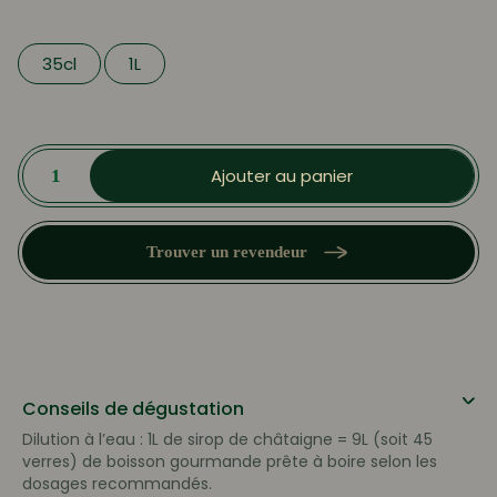
35cl
1L
quantité
de
Ajouter au panier
Sirop
de
Châtaigne
Trouver un revendeur
Conseils de dégustation
Dilution à l’eau : 1L de sirop de châtaigne = 9L (soit 45
verres) de boisson gourmande prête à boire selon les
dosages recommandés.