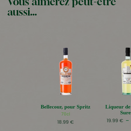
Vous aimerez peut-être
aussi…
Bellecour, pour Spritz
Liqueur de
Sure
70cl
19.99
€
–
18.99
€