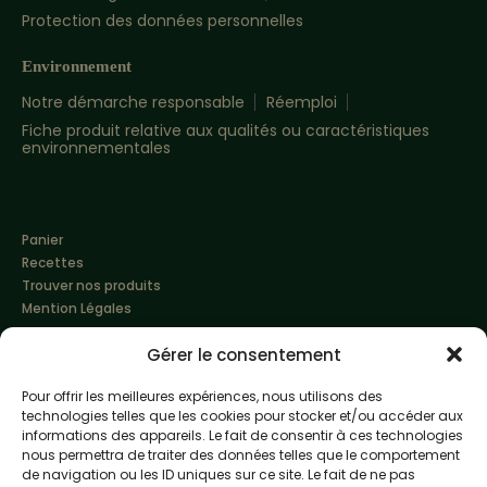
Protection des données personnelles
Environnement
Notre démarche responsable
Réemploi
Fiche produit relative aux qualités ou caractéristiques
environnementales
Panier
Recettes
Trouver nos produits
Mention Légales
Gérer le consentement
Pour offrir les meilleures expériences, nous utilisons des
technologies telles que les cookies pour stocker et/ou accéder aux
informations des appareils. Le fait de consentir à ces technologies
nous permettra de traiter des données telles que le comportement
de navigation ou les ID uniques sur ce site. Le fait de ne pas
Made with love by
Altimax