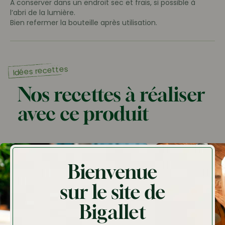
A conserver dans un endroit sec et frais, si possible à
l’abri de la lumière.
Bien refermer la bouteille après utilisation.
Idées recettes
Nos recettes à réaliser
avec ce produit
Bienvenue
sur le site de
Bigallet