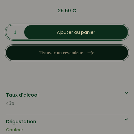
25.50
€
quantité
de
Ajouter au panier
Dessertine
l'Originale
-
liqueur
Trouver un revendeur
de
plantes
Taux d'alcool
43%
Dégustation
Couleur