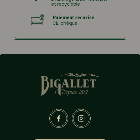
et recyclable
Paiement sécurisé
CB, chèque