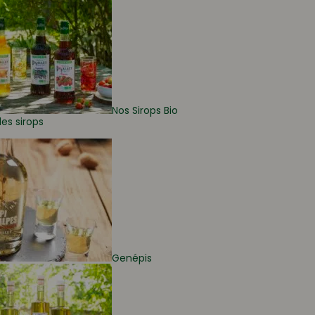
Nos Sirops Bio
les sirops
Genépis