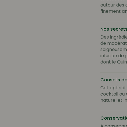
autour des a
finement a
Nos secrets
Des ingrédie
de macératio
soigneuseme
infusion de 
dont le Qui
Conseils d
Cet apériti
cocktail ou 
naturel et i
Conservati
A conserver 