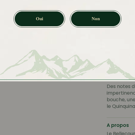
Taux d'alco
Oui
Non
18%
Dégustatio
Couleur
Sa couleur 
Nez
Note gourm
Bouche
Des notes d
impertinenc
bouche, un
le Quinquina
A propos
Le Bellecour