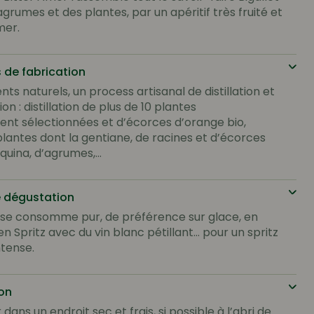
grumes et des plantes, par un apéritif très fruité et
mer.
 de fabrication
nts naturels, un process artisanal de distillation et
n : distillation de plus de 10 plantes
nt sélectionnées et d’écorces d’orange bio,
plantes dont la gentiane, de racines et d’écorces
nquina, d’agrumes,…
e dégustation
f se consomme pur, de préférence sur glace, en
en Spritz avec du vin blanc pétillant… pour un spritz
ntense.
on
dans un endroit sec et frais, si possible à l’abri de