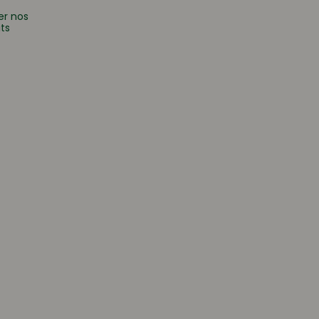
er nos
ts