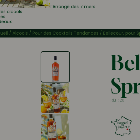
L’Arrangé des 7 mers
les alcools
res
deaux
ueil
/
Alcools
/
Pour des Cocktails Tendances
/ Bellecour, pour Sp
Bel
Spr
RÉF :
201