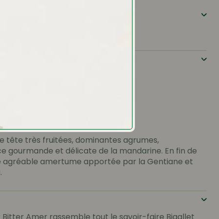
ol
n
ambré est naturelle
ande d’agrumes
e tête très fruitées, dominantes agrumes,
e gourmande et délicate de la mandarine. En fin de
e agréable amertume apportée par la Gentiane et
.
 Bitter Amer rassemble tout le savoir-faire Bigallet