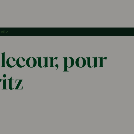
ritz
lecour, pour
itz