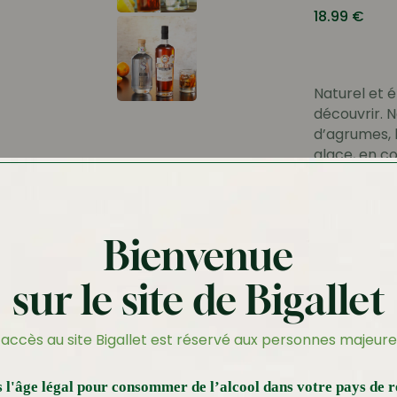
18.99
€
Naturel et é
découvrir. 
d’agrumes, l
glace, en co
70cl
Ef
Bienvenue
18.99
€
sur le site de Bigallet
’accès au site Bigallet est réservé aux personnes majeure
 l'âge légal pour consommer de l’alcool dans votre pays de r