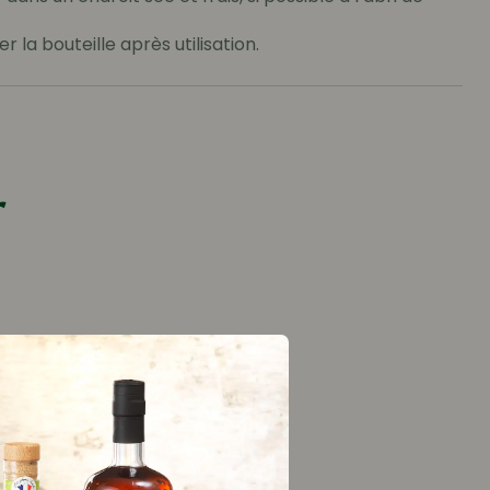
r la bouteille après utilisation.
r