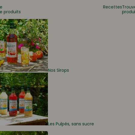
e
Recettes
Trouv
e produits
produi
 ?
Nos Sirops
Les Pulpés, sans sucre