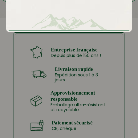
Entreprise française
Depuis plus de 150 ans !
Livraison rapide
Expédition sous 1 à 3
jours
Approvisionnement
responsable
Emballage ultra-résistant
et recyclable
Paiement sécurisé
CB, chèque