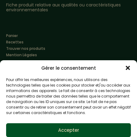
Fiche produit relative aux qualités ou caractéristiques
environnementales
Panier
Recettes
Trouver nos produits
Mention Légales
Gérer le consentement
Pour offrir les meilleures expériences, nous utilisons des
technologies telles que les cookies pour stocker et/ou accéder aux
informations des appareils. Le fait de consentir à ces technologies
nous permettra de traiter des données telles que le comportement
de navigation ou les ID uniques sur ce site. Le fait de ne pas
Made with love by
Altimax
consentir ou de retirer son consentement peut avoir un effet négatif
sur certaines caractéristiques et fonctions.
L'abus d'alcool est dangereux pour la santé, à
consommer avec modération
Accepter