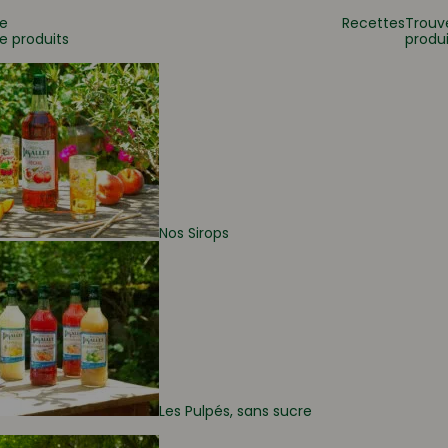
e
Recettes
Trouv
e produits
produi
 ?
Nos Sirops
Les Pulpés, sans sucre