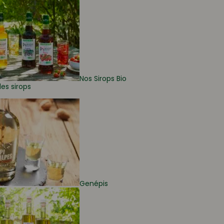
Nos Sirops Bio
les sirops
Genépis