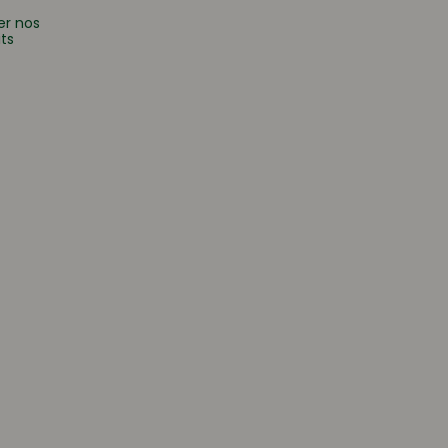
er nos
ts