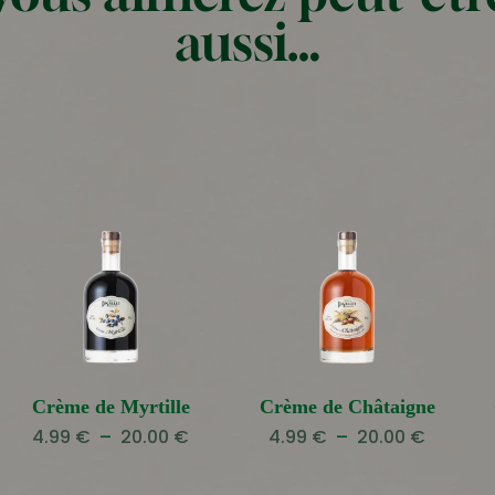
aussi…
Crème de Myrtille
Crème de Châtaigne
e
Plage
Plage
4.99
€
–
20.00
€
4.99
€
–
20.00
€
de
de
prix :
prix :