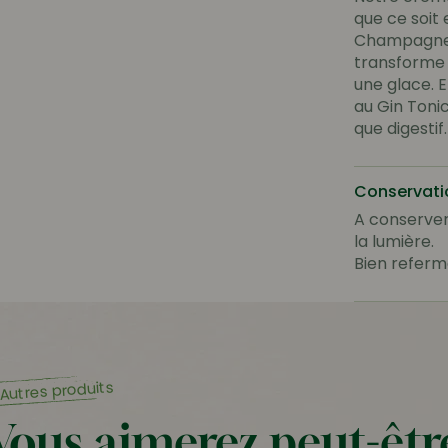
que ce soit 
Champagne, d
transforme 
une glace. E
au Gin Tonic
que digestif.
Conservati
A conserver 
la lumière.
Bien referme
Autres produits
Vous aimerez peut-êtr