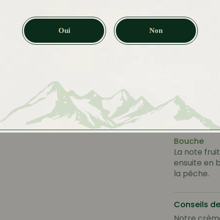
Taux d'alco
Oui
Non
18%
Dégustatio
Couleur
Jaune doré
Nez
Note fruité
Bouche
La note fru
ensuite en 
la pêche.
Conseils d
Notre crème