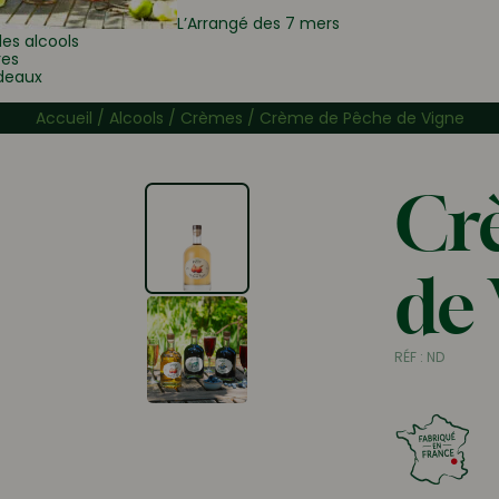
L’Arrangé des 7 mers
les alcools
res
deaux
Accueil
/
Alcools
/
Crèmes
/ Crème de Pêche de Vigne
Cr
de
RÉF :
ND