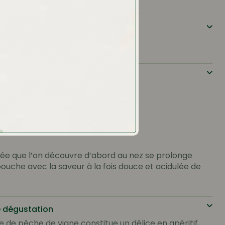
ol
n
e de la pêche
itée que l’on découvre d’abord au nez se prolonge
bouche avec la saveur à la fois douce et acidulée de
e dégustation
 de pêche de vigne constitue un délice en apéritif,