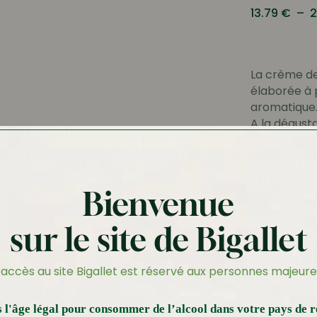
13.79
€
–
2
La crème de
élaborée à 
aromatique
A la dégusta
de la pêche
50cl
Bienvenue
sur le site de Bigallet
’accès au site Bigallet est réservé aux personnes majeure
 l'âge légal pour consommer de l’alcool dans votre pays de r