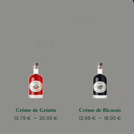
Crème de Griotte
Crème de Bicassis
Plage
Plag
13.79
€
–
20.00
€
12.99
€
–
18.00
€
de
de
prix :
prix :