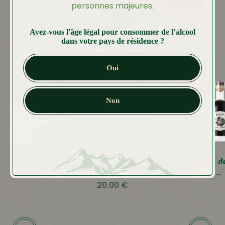
personnes majeures.
Avez-vous l'âge légal pour consommer de l’alcool
dans votre pays de résidence ?
Oui
Non
Crème de Fraise des
Crème d
Bois
13.99
€
–
20.00
€