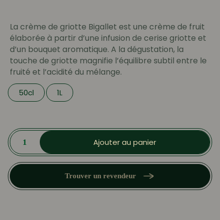
prix :
13.79 €
La crème de griotte Bigallet est une crème de fruit
à
élaborée à partir d’une infusion de cerise griotte et
20.00 €
d’un bouquet aromatique. A la dégustation, la
touche de griotte magnifie l’équilibre subtil entre le
fruité et l’acidité du mélange.
50cl
1L
quantité
de
Ajouter au panier
Crème
de
Griotte
Trouver un revendeur