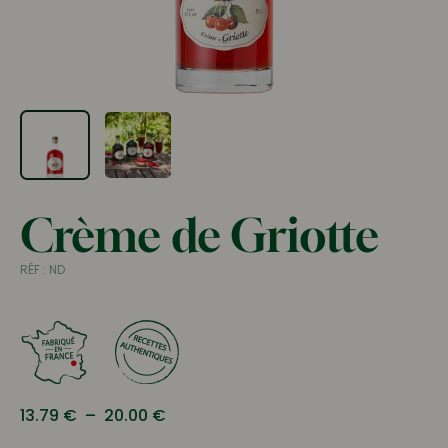
Crème de Griotte
RÉF :
ND
Plage
13.79
€
–
20.00
€
de