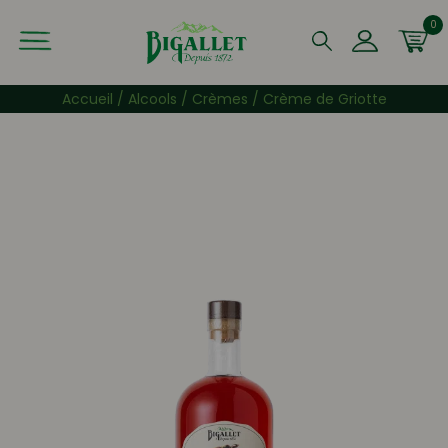
0
Que recherchez-vous ?
Accueil
/
Alcools
/
Crèmes
/ Crème de Griotte