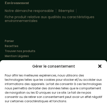
Environnement
Notre démarche responsable
Réemploi
Fiche produit relative aux qualités ou caractéristiques
environnementales
Panier
Recettes
Trouver nos produits
Mention Légales
Gérer le consentement
Pour offrir les meilleures expériences, nous utilisons des
technologies telles que les cookies pour stocker et/ou accéder aux
informations des appareils. Le fait de consentir à ces technologies
nous permettra de traiter des données telles que le comportement
de navigation ou les ID uniques sur ce site. Le fait de ne pas
Made with love by
Altimax
consentir ou de retirer son consentement peut avoir un effet négatif
sur certaines caractéristiques et fonctions.