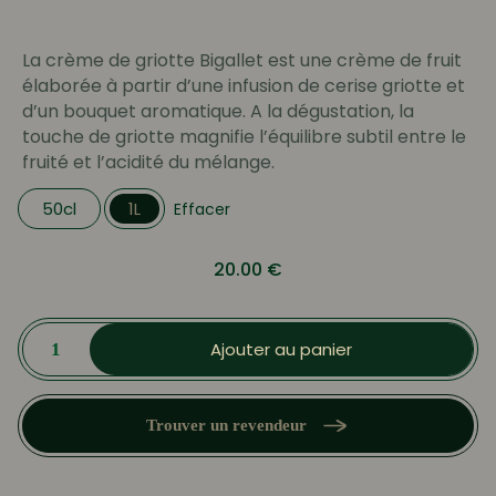
prix :
13.79 €
La crème de griotte Bigallet est une crème de fruit
à
élaborée à partir d’une infusion de cerise griotte et
20.00 €
d’un bouquet aromatique. A la dégustation, la
touche de griotte magnifie l’équilibre subtil entre le
fruité et l’acidité du mélange.
50cl
1L
Effacer
20.00
€
quantité
de
Ajouter au panier
Crème
de
Griotte
Trouver un revendeur