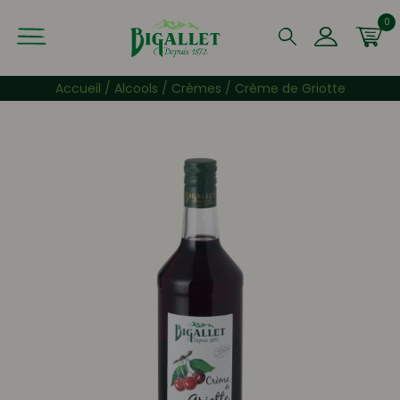
0
Que recherchez-vous ?
Accueil
/
Alcools
/
Crèmes
/ Crème de Griotte