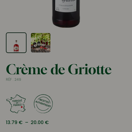
Crème de Griotte
RÉF :
249
Plage
13.79
€
–
20.00
€
de