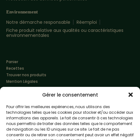
Environnement
Notre démarche responsable
Réemploi
Fiche produit relative aux qualités ou caractéristiques
environnementales
Panier
Recettes
Trouver nos produits
Mention Légales
Gérer le consentement
Pour offrir les meilleures expériences, nous utilisons des
technologies telles que les cookies pour stocker et/ou accéder aux
informations des appareils. Le fait de consentir à ces technologies
nous permettra de traiter des données telles que le comportement
de navigation ou les ID uniques sur ce site. Le fait de ne pas
Made with love by
Altimax
consentir ou de retirer son consentement peut avoir un effet négatif