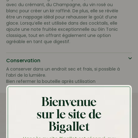
avec du crémant, du Champagne, du vin rosé ou
blanc pour créer un kir raffiné. De plus, elle se révèle
être un nappage idéal pour rehausser le goût d’une
glace. Lorsqu’elle est utilisée dans des cocktails, elle
ajoute une note fruitée exceptionnelle au Gin Tonic
classique, tout en offrant également une option
agréable en tant que digestif.
Conservation
A conserver dans un endroit sec et frais, si possible à
l’abri de la lumière.
Bien refermer la bouteille après utilisation
Bienvenue
sur le site de
Autres produits
Bigallet
Vous aimerez peut-être