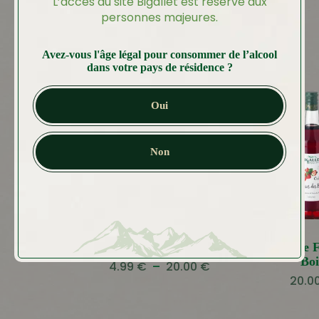
L’accès au site Bigallet est réservé aux
aussi…
personnes majeures.
Avez-vous l'âge légal pour consommer de l’alcool
dans votre pays de résidence ?
Oui
Non
Crème de Châtaigne
Crème de F
Boi
Plage
4.99
€
–
20.00
€
20.0
de
prix :