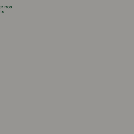
er nos
ts