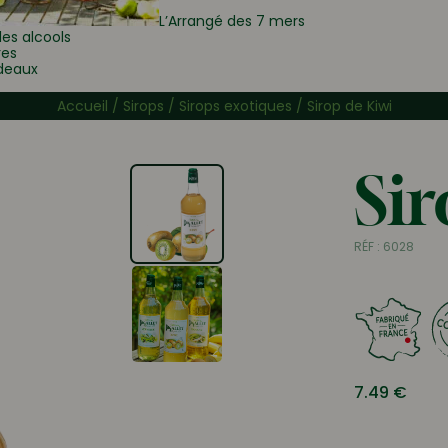
L’Arrangé des 7 mers
les alcools
res
deaux
Accueil
/
Sirops
/
Sirops exotiques
/ Sirop de Kiwi
Sir
RÉF :
6028
7.49
€