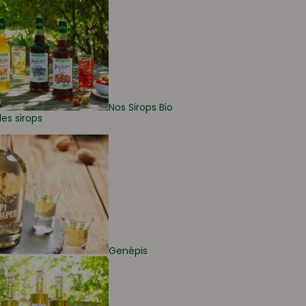
Nos Sirops Bio
les sirops
Genépis