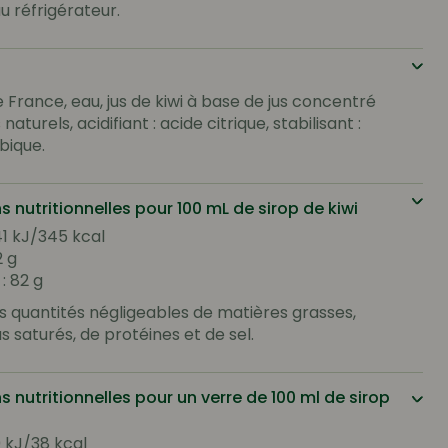
u réfrigérateur.
 France, eau, jus de kiwi à base de jus concentré
aturels, acidifiant : acide citrique, stabilisant :
ique.
s nutritionnelles pour 100 mL de sirop de kiwi
41 kJ/345 kcal
2 g
: 82 g
s quantités négligeables de matières grasses,
s saturés, de protéines et de sel.
s nutritionnelles pour un verre de 100 ml de sirop
0 kJ/38 kcal