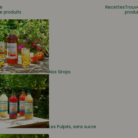
e
Recettes
Trouv
e produits
produi
 ?
Nos Sirops
Les Pulpés, sans sucre