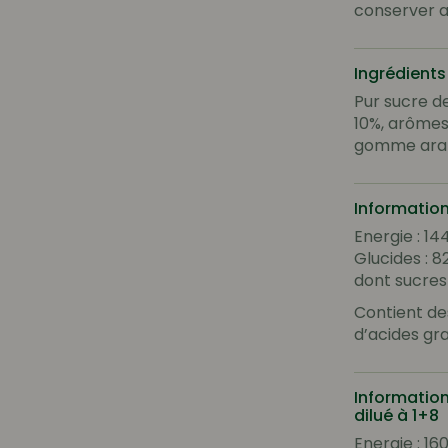
conserver a
Ingrédients
Pur sucre de
10%, arômes n
gomme arab
Information
Energie : 14
Glucides : 8
dont sucres 
Contient de
d’acides gra
Information
dilué à 1+8
Energie : 16