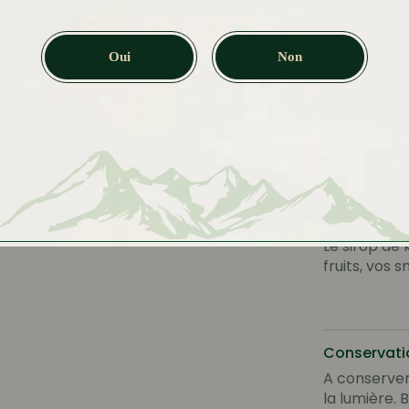
Oui
Non
Conseils d
Dilution à l’
boisson gou
recommand
Le sirop de 
fruits, vos 
Conservati
A conserver 
la lumière. 