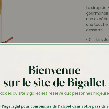
Le sirop de K
gourmandise.
une expérien
une touche t
desserts.
•
: J
Couleur
•
: Parfum
Nez
•
: No
Bouche
acidulée de 
Bienvenue
sur le site de Bigallet
1L
Effa
’accès au site Bigallet est réservé aux personnes majeure
7.49
€
 l'âge légal pour consommer de l’alcool dans votre pays de r