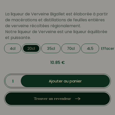
prix :
4.99 €
La liqueur de Verveine Bigallet est élaborée à partir
à
de macérations et distillations de feuilles entières
165.00 €
de verveine récoltées régionalement.
Notre liqueur de Verveine est une liqueur équilibrée
et puissante.
4cl
20cl
35cl
70cl
4L5
Effacer
10.85
€
quantité
de
Ajouter au panier
Liqueur
de
Verveine
Trouver un revendeur