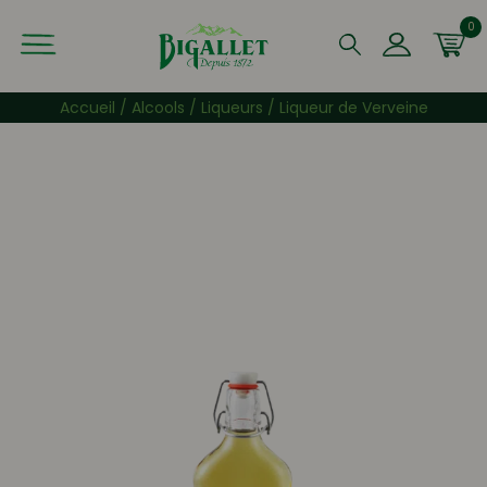
0
Que recherchez-vous ?
Accueil
/
Alcools
/
Liqueurs
/ Liqueur de Verveine