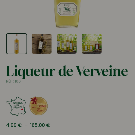
Liqueur de Verveine
RÉF :
106
Plage
4.99
€
–
165.00
€
de