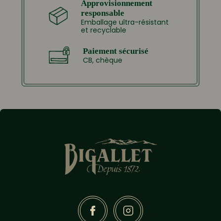
Approvisionnement
responsable
Emballage ultra-résistant
et recyclable
Paiement sécurisé
CB, chèque