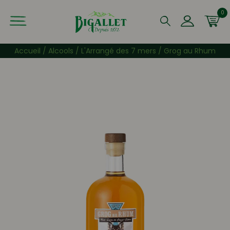
0
Que recherchez-vous ?
Accueil
/
Alcools
/
L'Arrangé des 7 mers
/ Grog au Rhum