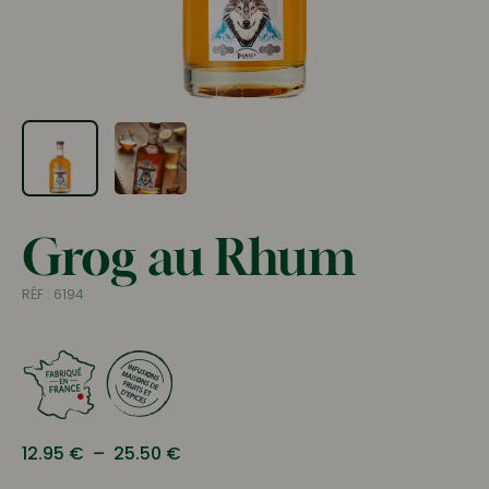
Grog au Rhum
RÉF :
6194
Plage
12.95
€
–
25.50
€
de