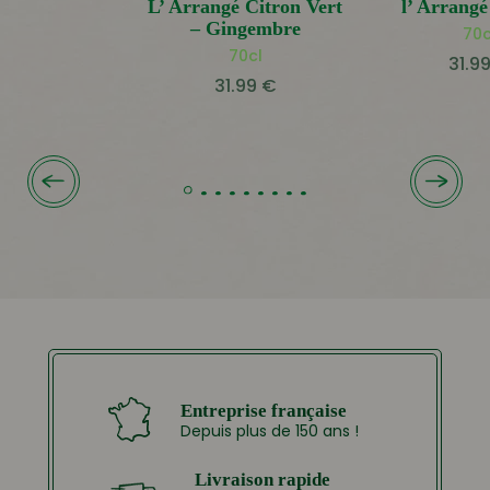
L’ Arrangé Citron Vert
l’ Arrang
– Gingembre
70c
70cl
31.9
31.99
€
Entreprise française
Depuis plus de 150 ans !
Livraison rapide