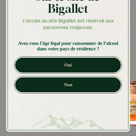
Bigallet
Autres produits
L’accès au site Bigallet est réservé aux
Vous aimerez peut-être
personnes majeures.
aussi…
Avez-vous l'âge légal pour consommer de l’alcool
dans votre pays de résidence ?
Oui
Non