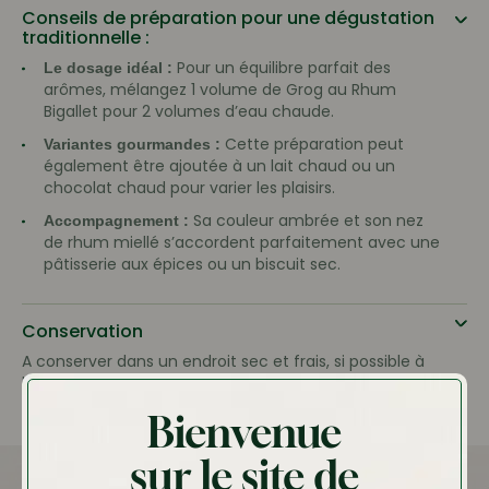
Conseils de préparation pour une dégustation
traditionnelle :
Pour un équilibre parfait des
Le dosage idéal :
arômes, mélangez 1 volume de Grog au Rhum
Bigallet pour 2 volumes d’eau chaude.
Cette préparation peut
Variantes gourmandes :
également être ajoutée à un lait chaud ou un
chocolat chaud pour varier les plaisirs.
Sa couleur ambrée et son nez
Accompagnement :
de rhum miellé s’accordent parfaitement avec une
pâtisserie aux épices ou un biscuit sec.
Conservation
A conserver dans un endroit sec et frais, si possible à
l’abri de la lumière.
Bien refermer la bouteille après utilisation.
Bienvenue
sur le site de