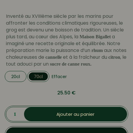
prix :
12.95 €
Inventé au XVIIIème siècle par les marins pour
à
affronter les conditions climatiques rigoureuses, le
25.50 €
grog est devenu une boisson de tradition. Un siècle
plus tard, au cœur des Alpes, la
a
Maison Bigallet
imaginé une recette originale et équilibrée. Notre
préparation marie la puissance d’un
aux notes
rhum
chaleureuses de
et à la fraîcheur du
, le
cannelle
citron
tout adouci par un
sucre de canne roux.
20cl
70cl
Effacer
25.50
€
quantité
de
Ajouter au panier
Grog
au
Rhum