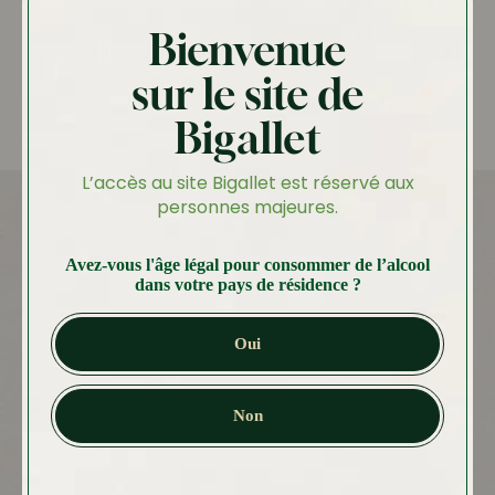
Bienvenue
Conservation
sur le site de
A conserver dans un endroit sec et frais, si possible à
l’abri de la lumière.
Bigallet
Bien refermer la bouteille après utilisation.
L’accès au site Bigallet est réservé aux
personnes majeures.
Autres produits
Avez-vous l'âge légal pour consommer de l’alcool
dans votre pays de résidence ?
Vous aimerez peut-être
aussi…
Oui
Non