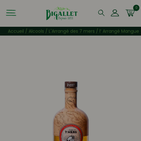
0
Que recherchez-vous ?
Accueil
/
Alcools
/
L'Arrangé des 7 mers
/ l’ Arrangé Mangue