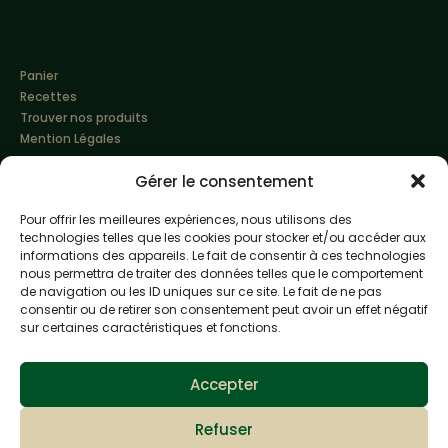
Panier
Recettes
Trouver nos produits
Mention Légales
Gérer le consentement
Pour offrir les meilleures expériences, nous utilisons des
technologies telles que les cookies pour stocker et/ou accéder aux
informations des appareils. Le fait de consentir à ces technologies
nous permettra de traiter des données telles que le comportement
de navigation ou les ID uniques sur ce site. Le fait de ne pas
Made with love by
Altimax
consentir ou de retirer son consentement peut avoir un effet négatif
sur certaines caractéristiques et fonctions.
L'abus d'alcool est dangereux pour la santé, à
consommer avec modération
Accepter
Refuser