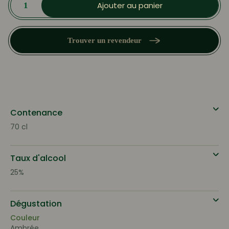
de
Ajouter au panier
l'
Arrangé
Mangue
-
Trouver un revendeur
Piment
Contenance
70 cl
Taux d'alcool
25%
Dégustation
Couleur
Ambrée