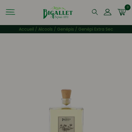
0
Que recherchez-vous ?
Accueil
/
Alcools
/
Genépis
/ Genépi Extra Sec