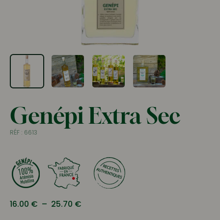
Genépi Extra Sec
RÉF :
6613
Plage
16.00
€
–
25.70
€
de