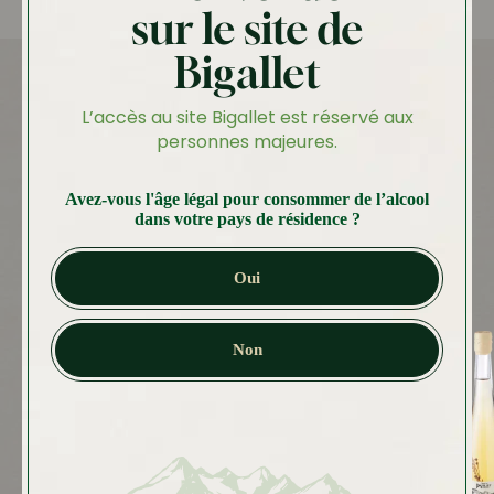
sur le site de
Bigallet
L’accès au site Bigallet est réservé aux
Autres produits
personnes majeures.
Vous aimerez peut-être
Avez-vous l'âge légal pour consommer de l’alcool
aussi…
dans votre pays de résidence ?
Oui
Non