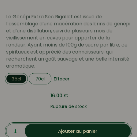
prix :
16.00 €
Le Genépi Extra Sec Bigallet est issue de
à
l’assemblage d’une macération des brins de genépi
25.70 €
et d’une distillation, suivi de plusieurs mois de
vieillissement en cuves pour apporter de la
rondeur. Ayant moins de 100g de sucre par litre, ce
spiritueux est apprécié des connaisseurs, qui
recherchent un goût sauvage et une belle intensité
aromatique.
35cl
70cl
Effacer
16.00
€
Rupture de stock
quantité
de
Ajouter au panier
Genépi