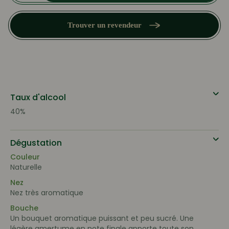
Extra
Sec
Trouver un revendeur
Taux d'alcool
40%
Dégustation
Couleur
Naturelle
Nez
Nez très aromatique
Bouche
Un bouquet aromatique puissant et peu sucré. Une
légère amertume en note finale apporte toute son