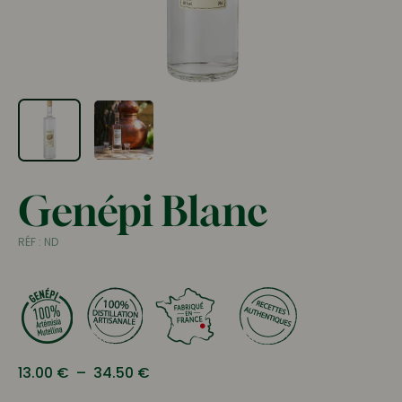
Genépi Blanc
RÉF :
ND
Plage
13.00
€
–
34.50
€
de