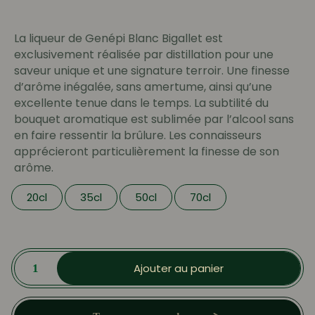
prix :
13.00 €
La liqueur de Genépi Blanc Bigallet est
à
exclusivement réalisée par distillation pour une
34.50 €
saveur unique et une signature terroir. Une finesse
d’arôme inégalée, sans amertume, ainsi qu’une
excellente tenue dans le temps. La subtilité du
bouquet aromatique est sublimée par l’alcool sans
en faire ressentir la brûlure. Les connaisseurs
apprécieront particulièrement la finesse de son
arôme.
20cl
35cl
50cl
70cl
quantité
de
Ajouter au panier
Genépi
Blanc