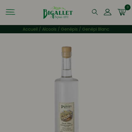
0
Que recherchez-vous ?
Accueil
/
Alcools
/
Genépis
/ Genépi Blanc