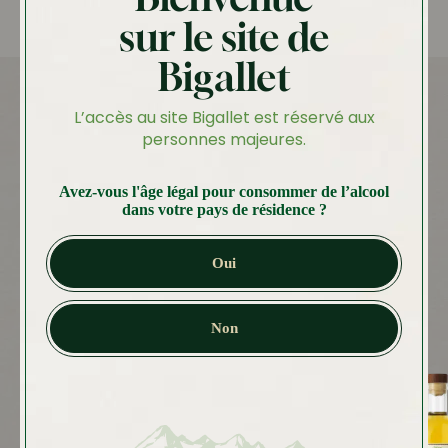
l’abri de la lumière.
Bien refermer la bouteille après utilisation.
sur le site de
Bigallet
L’accès au site Bigallet est réservé aux
personnes majeures.
Autres produits
Vous aimerez peut-être
Avez-vous l'âge légal pour consommer de l’alcool
dans votre pays de résidence ?
aussi…
Oui
Non