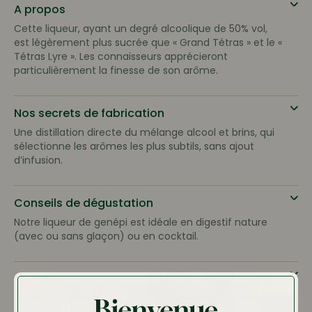
A propos
Cette liqueur, ayant un degré alcoolique de 50% vol,
est légèrement plus sucrée que « Grand Tétras » et le «
Tétras Lyre ». Les connaisseurs apprécieront
particulièrement la finesse de son arôme.
Nos secrets de fabrication
Une distillation directe du mélange alcool et brins, qui
sélectionne les arômes les plus subtils, sans ajout
d’infusion.
Conseils de dégustation
Notre liqueur de genépi est idéale en digestif nature
(avec ou sans glaçon) ou en cocktail.
Conservation
A conserver dans un endroit sec et frais, si possible à
Bienvenue