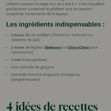
utilisent souvent la règle d’or du
. C’est l’équilibre
« 3-2-1 »
parfait pour conserver le pétillant tout en laissant
s’exprimer l’amertume de la liqueur.
Les ingrédients indispensables :
de vin pétillant (Prosecco, Crémant ou
3 doses
Clairette de Die)
de liqueur (
ou
pour
2 doses
Bellecour
China-China
l’amertume)
d’eau gazeuse
1 trait
Une cascade de glaçons
Une belle tranche d’agrume (orange ou
pamplemousse)
4 idées de recettes