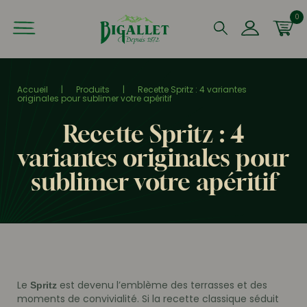
0
Que recherchez-vous ?
Accueil
|
Produits
|
Recette Spritz : 4 variantes
originales pour sublimer votre apéritif
Recette Spritz : 4
variantes originales pour
sublimer votre apéritif
Le
est devenu l’emblème des terrasses et des
Spritz
moments de convivialité. Si la recette classique séduit