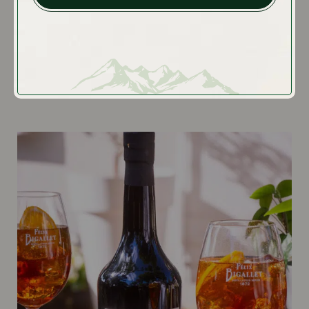
l’intensité
Le
s’adresse aux amateurs de cocktails
China Spritz
complexes. Elaboré à partir de notre célèbre
China-
China
, il offre des notes d’écorces d’oranges amères et
d’épices douces.