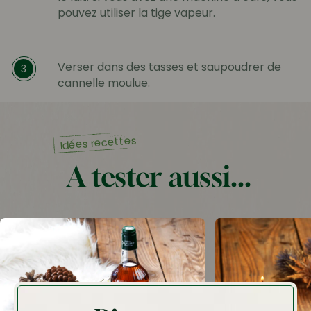
pouvez utiliser la tige vapeur.
Verser dans des tasses et saupoudrer de
3
cannelle moulue.
Idées recettes
A tester aussi...