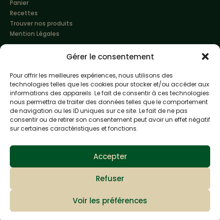
Panier
Recettes
Trouver nos produits
Mention Légales
Gérer le consentement
Pour offrir les meilleures expériences, nous utilisons des
technologies telles que les cookies pour stocker et/ou accéder aux
informations des appareils. Le fait de consentir à ces technologies
nous permettra de traiter des données telles que le comportement
de navigation ou les ID uniques sur ce site. Le fait de ne pas
Made with love by
Altimax
consentir ou de retirer son consentement peut avoir un effet négatif
sur certaines caractéristiques et fonctions.
L'abus d'alcool est dangereux pour la santé, à
consommer avec modération
Accepter
Refuser
Voir les préférences