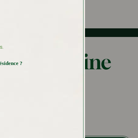
s.
ite de l’Usine
ésidence ?
allet
te