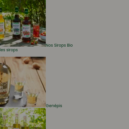
Nos Sirops Bio
les sirops
Genépis