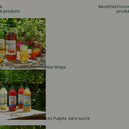
e
Recettes
Trouv
e produits
produi
 ?
Nos Sirops
Les Pulpés, sans sucre