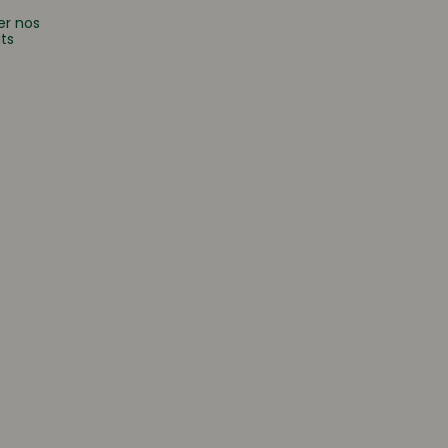
er nos
ts