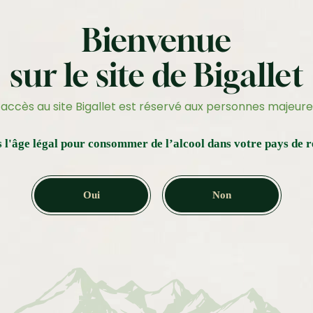
L’Arrangé des 7 mers
les alcools
Bienvenue
res
deaux
sur le site de Bigallet
Accueil
/
Uncategorized
/ Visite de l’Usine Bigallet
’accès au site Bigallet est réservé aux personnes majeure
Vis
 l'âge légal pour consommer de l’alcool dans votre pays de r
Big
Oui
Non
RÉF :
EM-441
5.00
€
Billet Adul