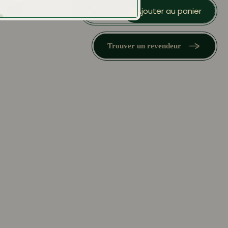
quantité
de
Ajouter au panier
Visite
de
l'Usine
Bigallet
Trouver un revendeur