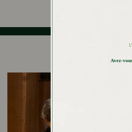
Voir tous 
Accessoi
Idées Ca
L
Avez-vous