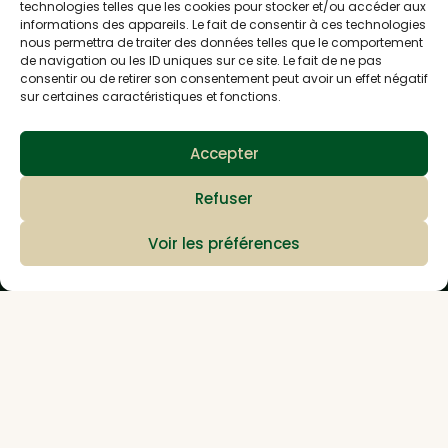
technologies telles que les cookies pour stocker et/ou accéder aux
M'inscrire à la newsletter
informations des appareils. Le fait de consentir à ces technologies
nous permettra de traiter des données telles que le comportement
de navigation ou les ID uniques sur ce site. Le fait de ne pas
consentir ou de retirer son consentement peut avoir un effet négatif
878 rue de la gare
sur certaines caractéristiques et fonctions.
38730 Val de Virieu
Accepter
Nous contacter
Refuser
Voir les préférences
Télécharger le
catalogue produit
Informations
Livraison
Retours
FAQ
Conditions générales de vente