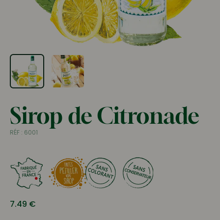
Sirop de Citronade
RÉF :
6001
7.49
€