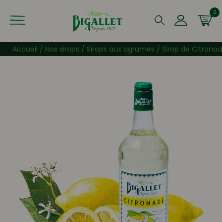
0
Que recherchez-vous ?
Accueil
/
Nos sirops
/
Sirops aux agrumes
/ Sirop de Citrona