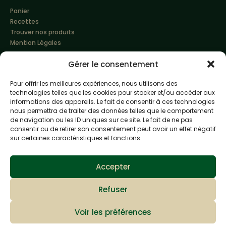
Panier
Recettes
Trouver nos produits
Mention Légales
Gérer le consentement
Pour offrir les meilleures expériences, nous utilisons des
technologies telles que les cookies pour stocker et/ou accéder aux
informations des appareils. Le fait de consentir à ces technologies
nous permettra de traiter des données telles que le comportement
de navigation ou les ID uniques sur ce site. Le fait de ne pas
Made with love by
Altimax
consentir ou de retirer son consentement peut avoir un effet négatif
sur certaines caractéristiques et fonctions.
L'abus d'alcool est dangereux pour la santé, à
consommer avec modération
Accepter
Refuser
Voir les préférences