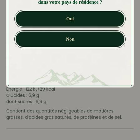
dans votre pays de résidence ?
Informations nutritionnelles pour 100 mL de sirop
de citronade
Oui
Energie : 1097 kJ/263 kcal
Glucides : 62 g
Non
dont sucres : 62 g
Contient des quantités négligeables de matières
grasses, d’acides gras saturés, de protéines et de sel.
Informations nutritionnelles pour un verre de 100
ml de sirop dilué à 1+8
Energie : 122 kJ/29 kcal
Glucides : 6,9 g
dont sucres : 6,9 g
Contient des quantités négligeables de matières
grasses, d’acides gras saturés, de protéines et de sel.