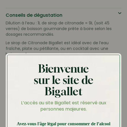
Conseils de dégustation
Dilution à l’eau : 1L de sirop de citronade = 9L (soit 45
verres) de boisson gourmande prête à boire selon les
dosages recommandés.
Le sirop de Citronade Bigallet est idéal avec de l’eau
fraîche, plate ou pétillante, ou en cocktail avec une
boisson « Amer ».
Bienvenue
Conservation
sur le site de
A conserver dans un endroit sec et frais, si possible à
l’abri de la lumière. Bien refermer la bouteille après
Bigallet
utilisation. Ne pas conserver au réfrigérateur.
L’accès au site Bigallet est réservé aux
Ingrédients
personnes majeures.
Sucre de canne, eau, extrait naturel de citron,
acidifiant : acide citrique.
Avez-vous l'âge légal pour consommer de l’alcool