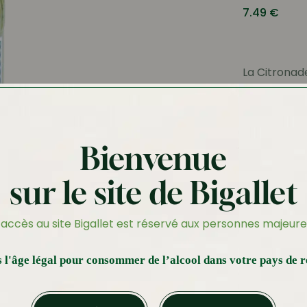
7.49
€
La Citronade
maison Bigal
citrons frai
chaque débu
plus grand p
Bienvenue
cocktail av
•
: J
Couleur
sur le site de Bigallet
•
: Zeste
Nez
’accès au site Bigallet est réservé aux personnes majeure
•
: Pe
Bouche
bouche. La 
 l'âge légal pour consommer de l’alcool dans votre pays de r
de citron p
1L
Effa