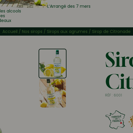
L’Arrangé des 7 mers
les alcools
res
deaux
Accueil
/
Nos sirops
/
Sirops aux agrumes
/ Sirop de Citronade
Sir
Ci
RÉF :
6001