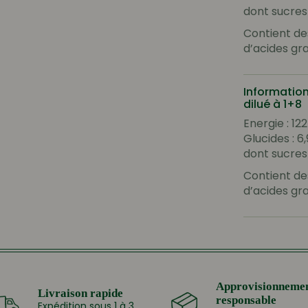
dont sucres 
Contient de
d’acides gra
Information
dilué à 1+8
Energie : 12
Glucides : 6,
dont sucres 
Contient de
d’acides gra
Approvisionneme
Livraison rapide
responsable
Expédition sous 1 à 3