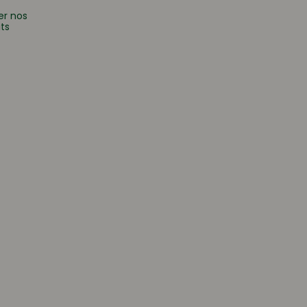
er nos
ts