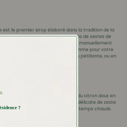
 est le premier sirop élaboré dans la tradition de la
let. Fabriquée à partir de distillations de zestes de
s non traités (les citrons sont zestés manuellement
t d’année), la Citronade se consomme pour votre
laisir avec de l’eau fraîche, plate ou pétillante, ou en
ec une boisson «Amer».
aune translucide.
 de citron doux.
s.
u sucrée, très délicate, la sensation du citron doux en
Citronade Bigallet possède un note délicate de zeste
ésidence ?
arfait pour se rafraichir pendant les temps chauds.
cer