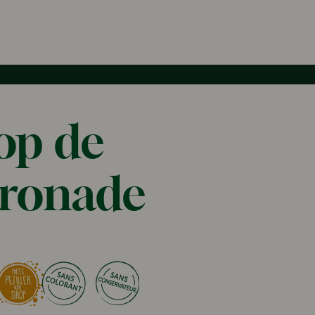
op de
tronade