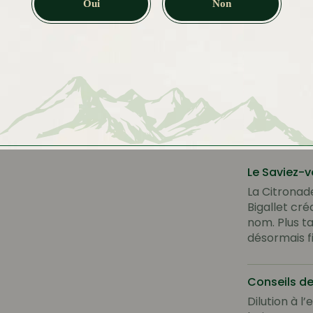
Oui
Non
7.49
€
Le Saviez-v
La Citronade
Bigallet cré
nom. Plus t
désormais fi
Conseils d
Dilution à l