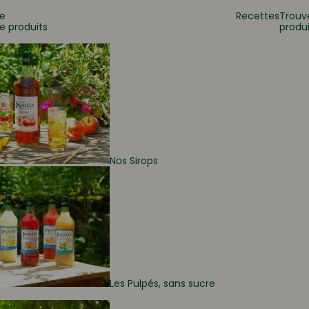
e
Recettes
Trouv
e produits
produi
 ?
Nos Sirops
Les Pulpés, sans sucre