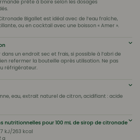
rmande prête à boire selon les dosages
és.
Citronade Bigallet est idéal avec de l’eau fraîche,
illante, ou en cocktail avec une boisson « Amer ».
on
dans un endroit sec et frais, si possible à l’abri de
Bien refermer la bouteille après utilisation. Ne pas
u réfrigérateur.
ne, eau, extrait naturel de citron, acidifiant : acide
s nutritionnelles pour 100 mL de sirop de citronade
97 kJ/263 kcal
2 g