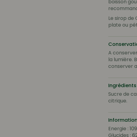
boisson gou
recommand
Le sirop de 
plate ou pét
Conservati
A conserver 
la lumière. 
conserver a
Ingrédients
Sucre de can
citrique.
Information
Energie : 10
Glucides : 6