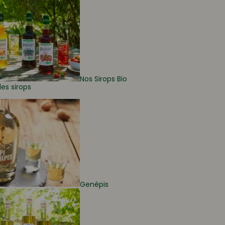
Nos Sirops Bio
les sirops
Genépis