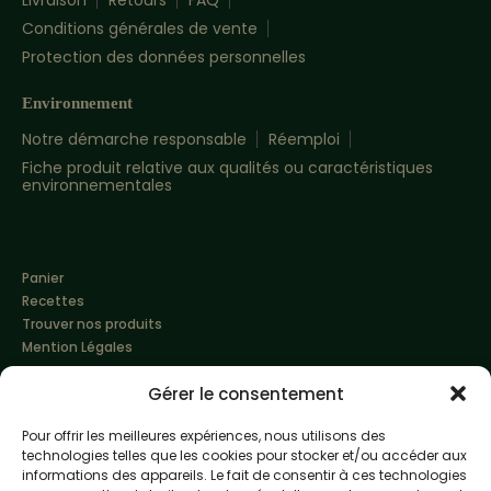
Livraison
Retours
FAQ
Conditions générales de vente
Protection des données personnelles
Environnement
Notre démarche responsable
Réemploi
Fiche produit relative aux qualités ou caractéristiques
environnementales
Panier
Recettes
Trouver nos produits
Mention Légales
Gérer le consentement
Pour offrir les meilleures expériences, nous utilisons des
technologies telles que les cookies pour stocker et/ou accéder aux
informations des appareils. Le fait de consentir à ces technologies