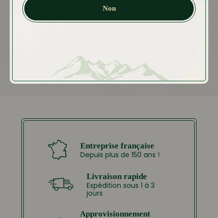
Plage
4.99
€
–
32.50
€
Non
de
prix :
4.99 €
à
32.50 €
Entreprise française
Depuis plus de 150 ans !
Livraison rapide
Expédition sous 1 à 3
jours
Approvisionnement