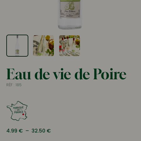
Eau de vie de Poire
RÉF :
185
Plage
4.99
€
–
32.50
€
de