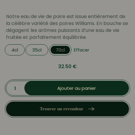
prix :
4.99 €
Notre eau de vie de poire est issue entièrement de
à
la célèbre variété des poires Williams. En bouche se
32.50 €
dégagent les arômes puissants d’une eau de vie
fruitée et parfaitement équilibrée.
4cl
35cl
70cl
Effacer
32.50
€
quantité
de
Ajouter au panier
Eau
de
vie
de
Trouver un revendeur
Poire