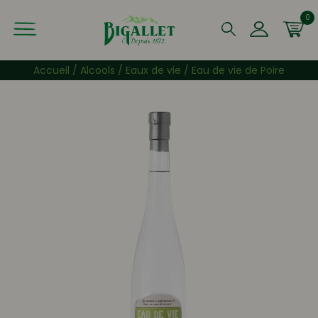
0
Que recherchez-vous ?
Accueil
/
Alcools
/
Eaux de vie
/ Eau de vie de Poire