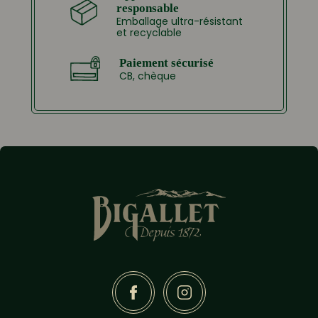
responsable
Emballage ultra-résistant
et recyclable
Paiement sécurisé
CB, chèque