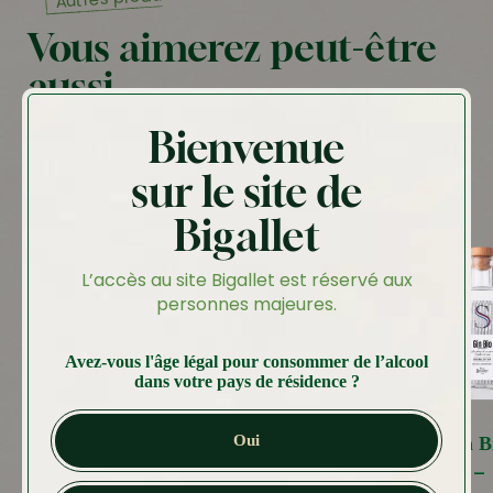
Vous aimerez peut-être
aussi…
Bienvenue
sur le site de
Bigallet
L’accès au site Bigallet est réservé aux
personnes majeures.
Avez-vous l'âge légal pour consommer de l’alcool
dans votre pays de résidence ?
Oui
Eau de vie de
Gin B
Framboise
39.70
€
–