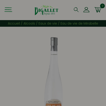
0
Que recherchez-vous ?
Accueil
/
Alcools
/
Eaux de vie
/ Eau de vie de Mirabelle