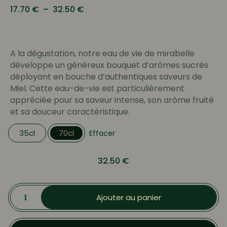
Plage
17.70
€
–
32.50
€
de
prix :
17.70 €
A la dégustation, notre eau de vie de mirabelle
à
développe un généreux bouquet d’arômes sucrés
32.50 €
déployant en bouche d’authentiques saveurs de
Miel. Cette eau-de-vie est particulièrement
appréciée pour sa saveur intense, son arôme fruité
et sa douceur caractéristique.
35cl
70cl
Effacer
32.50
€
quantité
de
Ajouter au panier
Eau
de
vie