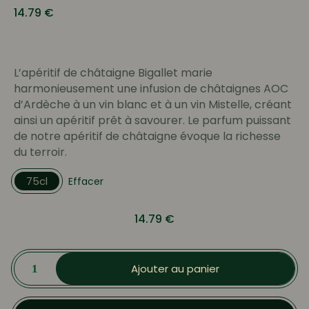
14.79
€
L’apéritif de châtaigne Bigallet marie
harmonieusement une infusion de châtaignes AOC
d’Ardèche à un vin blanc et à un vin Mistelle, créant
ainsi un apéritif prêt à savourer. Le parfum puissant
de notre apéritif de châtaigne évoque la richesse
du terroir.
75cl
Effacer
14.79
€
quantité
de
Ajouter au panier
Apéritif
de
Châtaigne