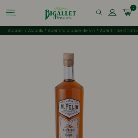
0
Que recherchez-vous ?
Accueil
/
Alcools
/
Apéritifs à base de vin
/ Apéritif de Châta