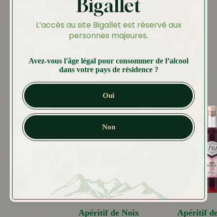
Bigallet
Autres produits
L’accès au site Bigallet est réservé aux
Vous aimerez peut-être
personnes majeures.
aussi…
Avez-vous l'âge légal pour consommer de l’alcool
dans votre pays de résidence ?
Oui
Non
Apéritif de Noix
Apéritif d