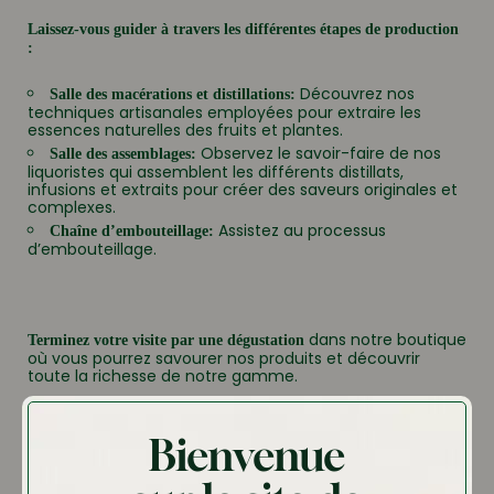
Laissez-vous guider à travers les différentes étapes de production
:
Découvrez nos
Salle des macérations et distillations:
techniques artisanales employées pour extraire les
essences naturelles des fruits et plantes.
Observez le savoir-faire de nos
Salle des assemblages:
liquoristes qui assemblent les différents distillats,
infusions et extraits pour créer des saveurs originales et
complexes.
Assistez au processus
Chaîne d’embouteillage:
d’embouteillage.
dans notre boutique
Terminez votre visite par une dégustation
où vous pourrez savourer nos produits et découvrir
toute la richesse de notre gamme.
Informations pratiques :
Bienvenue
Durée de la visite : 1h30
Visites sur réservation uniquement