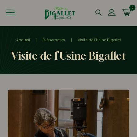
0
Que recherchez-vous ?
Accueil
|
Évènements
|
Visite de l’Usine Bigallet
Visite de l’Usine Bigallet