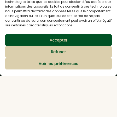
technologies telles que les cookies pour stocker et/ou accéder aux
M'inscrire à la newsletter
informations des appareils. Le fait de consentir à ces technologies
nous permettra de traiter des données telles que le comportement
de navigation ou les ID uniques sur ce site. Le fait de ne pas
consentir ou de retirer son consentement peut avoir un effet négatif
878 rue de la gare
sur certaines caractéristiques et fonctions.
38730 Val de Virieu
Accepter
Nous contacter
Refuser
Voir les préférences
Télécharger le
catalogue produit
Informations
Livraison
Retours
FAQ
Conditions générales de vente