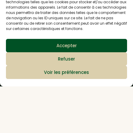
technologies telles que les cookies pour stocker et/ou accéder aux
M'inscrire à la newsletter
informations des appareils. Le fait de consentir à ces technologies
nous permettra de traiter des données telles que le comportement
de navigation ou les ID uniques sur ce site. Le fait de ne pas
consentir ou de retirer son consentement peut avoir un effet négatif
878 rue de la gare
sur certaines caractéristiques et fonctions.
38730 Val de Virieu
Accepter
Nous contacter
Refuser
Voir les préférences
Télécharger le
catalogue produit
Informations
Livraison
Retours
FAQ
Conditions générales de vente